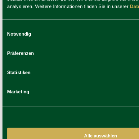
analysieren. Weitere Informationen finden Sie in unserer
Dat
Einwilligungsauswahl
Notwendig
Ayinger am Platzl
Präferenzen
Statistiken
Marketing
Alle auswählen